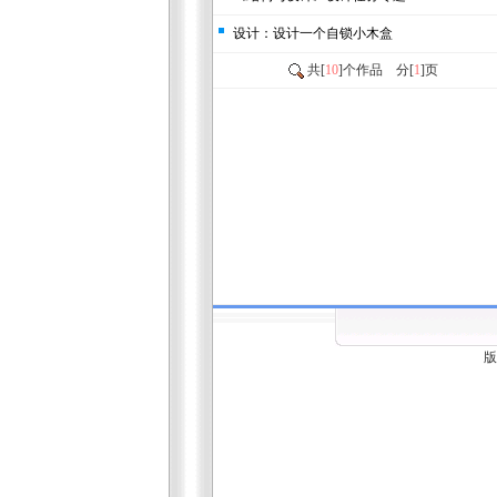
设计：设计一个自锁小木盒
共[
10
]个作品 分[
1
]页
版