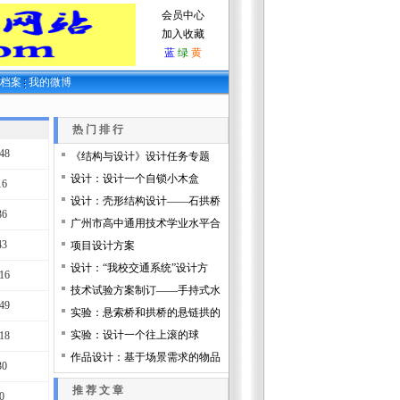
会员中心
加入收藏
蓝
绿
黄
生档案
我的微博
热 门 排 行
48
《结构与设计》设计任务专题
设计：设计一个自锁小木盒
16
设计：壳形结构设计——石拱桥
36
广州市高中通用技术学业水平合
43
项目设计方案
设计：“我校交通系统”设计方
16
技术试验方案制订——手持式水
49
实验：悬索桥和拱桥的悬链拱的
实验：设计一个往上滚的球
18
作品设计：基于场景需求的物品
30
推 荐 文 章
0