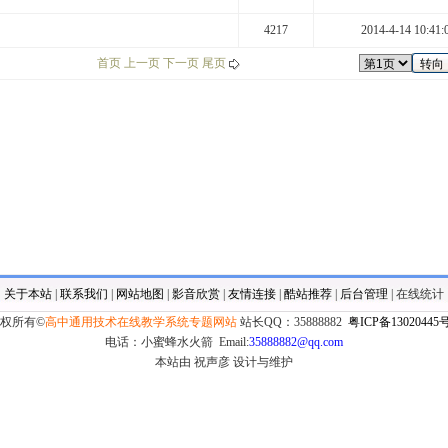
4217
2014-4-14 10:41:
首页 上一页
下一页 尾页
关于本站
|
联系我们
|
网站地图
|
影音欣赏
|
友情连接
|
酷站推荐
|
后台管理
|
在线统计
权所有©
高中通用技术在线教学系统专题网站
站长QQ：35888882
粤ICP备13020445号
电话：小蜜蜂水火箭 Email:
35888882@qq.com
本站由 祝声彦 设计与维护