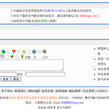
☉为确保正常使用请使用
WinRAR v3.40
以上版本解压本站软件。
☉本站下载的文件解压密码未提示，解压密码默认为[
188design.com
]
☉如有其它问题,欢迎
联系我们
,谢谢!
尊重网
规
字数：
≤255
承担一
律责任
本站管
姓名：
本站有
参与本
关于本站
|
联系我们
|
网站地图
|
影音欣赏
|
友情连接
|
酷站推荐
|
后台管理
|
在线统计
权所有©
高中通用技术在线教学系统专题网站
站长QQ：35888882
粤ICP备13020445号
电话：小蜜蜂水火箭 Email:
35888882@qq.com
本站由 祝声彦 设计与维护