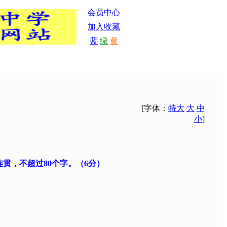
会员中心
加入收藏
蓝
绿
黄
[字体：
特大
大
中
小
]
贯，不超过80个字。（6分）