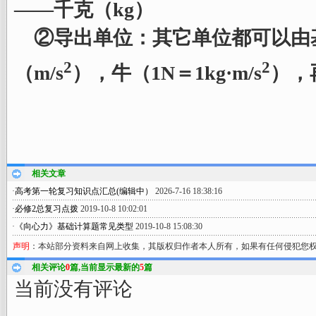
——千克（kg）
②导出单位：其它单位都可以由基
2
2
（m/s
），牛（1N＝1kg·m/s
），再
相关文章
·
高考第一轮复习知识点汇总(编辑中）
2026-7-16 18:38:16
·
必修2总复习点拨
2019-10-8 10:02:01
·
《向心力》基础计算题常见类型
2019-10-8 15:08:30
声明
：本站部分资料来自网上收集，其版权归作者本人所有，如果有任何侵犯您
相关评论
0
篇,当前显示最新的
5
篇
当前没有评论