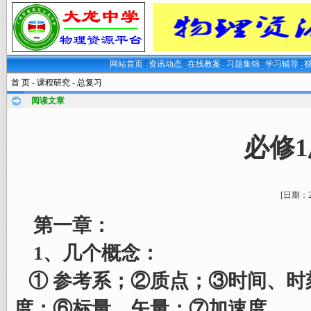
网站首页
资讯动态
在线教案
习题集锦
学习辅导
首 页
-
课程研究
-
总复习
阅读文章
必修
[日期：
第一章：
1、几个概念：
① 参考系；②质点；③时间、时
度；⑥标量、矢量；⑦加速度