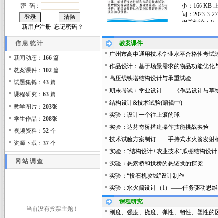
处查看
。
密 码：
记录表下载地址：
点击此处
下载
新用户注册
忘记密码？
2025年12月18日
信 息 统 计
教案课件
广州市高中通用技术学业水平合格性考试
新闻动态：
166
篇
作品设计：基于场景需求的物品功能优化
教案课件：
102
篇
高压线铁塔结构设计与承重试验
试题集锦：
43
篇
期末考试：学业设计——《作品设计与草
课程研究：
63
篇
结构设计&技术试验(编辑中)
教学图片：
203
张
实验：设计一个往上滚的球
学生作品：
208
张
实验：达芬奇桥搭建操作技能挑战实验
视频资料：
52
个
技术试验方案制订——手持式水火箭发射
资源下载：
37
个
实验：“结构设计+农业技术”瓜棚结构设计
网 站 调 查
实验：悬索桥和拱桥的悬链拱的探究
实验：“投石机攻城”设计制作
实验：水火箭设计（1）——任务驱动思维
课程研究
当前没有投票主题！
刚度、强度、挠度、弹性、韧性、塑性的