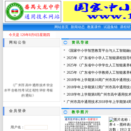
网站首页
新闻动态
教案课件
试题集锦
课程
今天是
126年8月6日星期四
网 站 公 告
资 讯 导 读
《国家中小学智慧教育平台与人工智能融
2025年《广东省中小学人工智能课程指
2025年《广东省中小学学生人工智能素
2025年《广东省中小学教师人工智能素
2018学年上学期第16周广州市高中通
《广州市高中通用技术学业
2018学年上学期第12周广州市高中通用
水平合格性考试过程性评价考核
的通知》
2018学年上学期第8周广州市高中通用
广州市高中通用技术2018学年上学期第
广州市高中通用技术学业水平
合格性考试由笔试(机试)和过程
会 员 登 录
教 学 图 片
性评价两部分组成，机试已于
2025年12月18日完成。
过程性评价具体详情：
点击此
用户名：